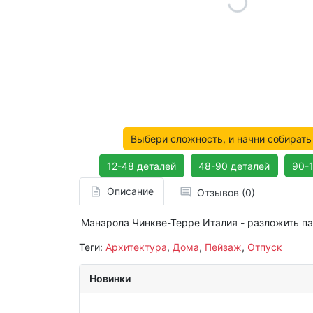
Выбери сложность, и начни собирать
12-48 деталей
48-90 деталей
90-
Описание
Отзывов (0)
Манарола Чинкве-Терре Италия - разложить па
Теги:
Архитектура
,
Дома
,
Пейзаж
,
Отпуск
Новинки