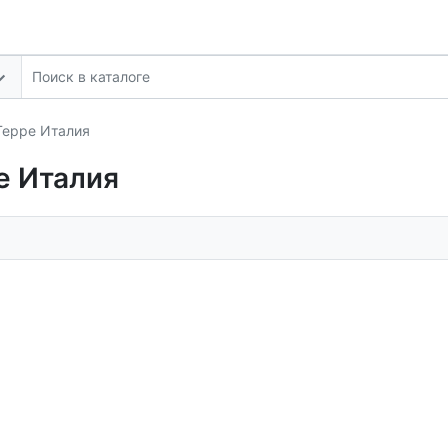
Терре Италия
е Италия