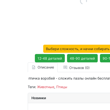
Выбери сложность, и начни собирать
12-48 деталей
48-90 деталей
90-
Описание
Отзывов (0)
птичка воробей - сложить пазлы онлайн беспла
Теги:
Животные
,
Птицы
Новинки