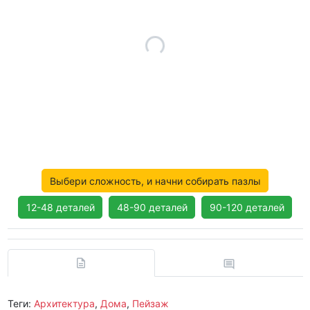
Выбери сложность, и начни собирать пазлы
12-48 деталей
48-90 деталей
90-120 деталей
Теги:
Архитектура
,
Дома
,
Пейзаж