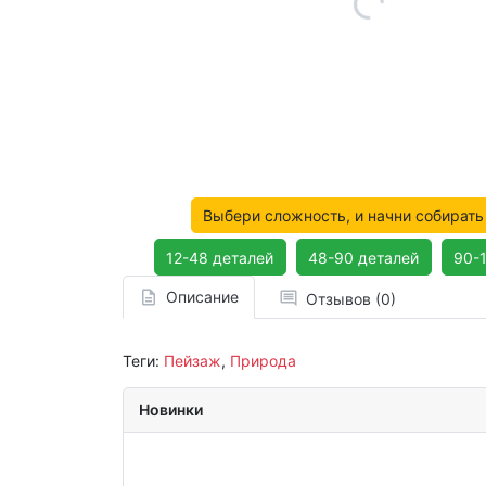
Выбери сложность, и начни собирать
12-48 деталей
48-90 деталей
90-
Описание
Отзывов (0)
Теги:
Пейзаж
,
Природа
Новинки