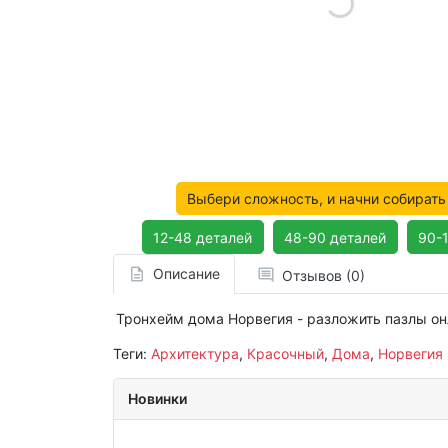
Выбери сложность, и начни собирать
12-48 деталей
48-90 деталей
90-
Описание
Отзывов (0)
Тронхейм дома Норвегия - разложить пазлы он
Теги:
Архитектура
,
Красочный
,
Дома
,
Норвегия
Новинки