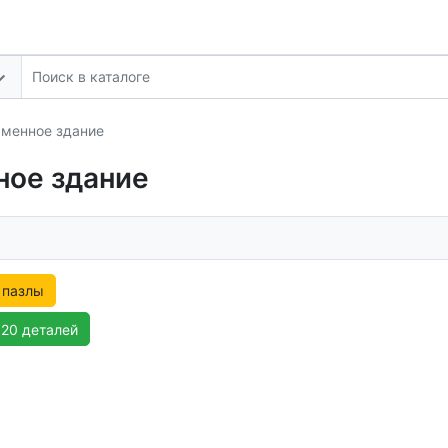
рменное здание
ное здание
 пазлы
120 деталей