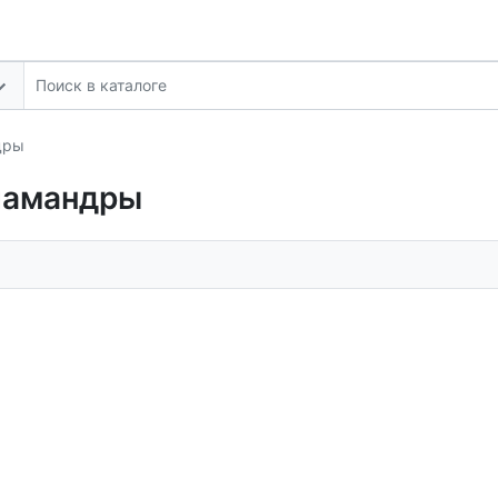
дры
ламандры