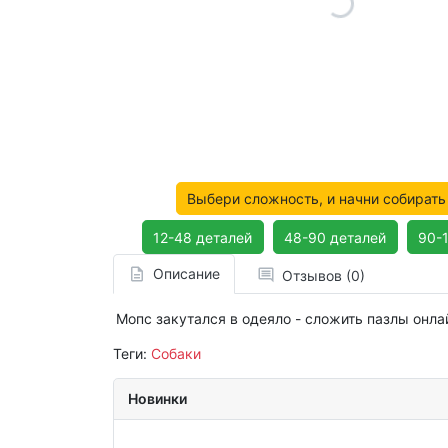
Выбери сложность, и начни собирать
12-48 деталей
48-90 деталей
90-
Описание
Отзывов (0)
Мопс закутался в одеяло - сложить пазлы онла
Теги:
Собаки
Новинки