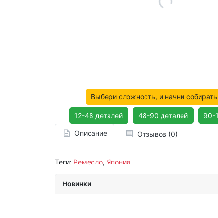
Выбери сложность, и начни собирать
12-48 деталей
48-90 деталей
90-
Описание
Отзывов (0)
Теги:
Ремесло
,
Япония
Новинки