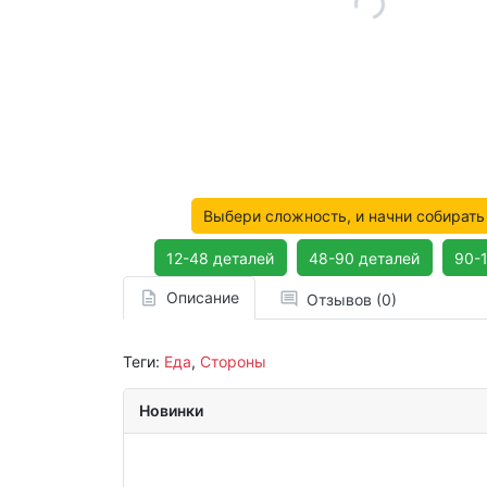
Выбери сложность, и начни собирать
12-48 деталей
48-90 деталей
90-
Описание
Отзывов (0)
Теги:
Еда
,
Стороны
Новинки