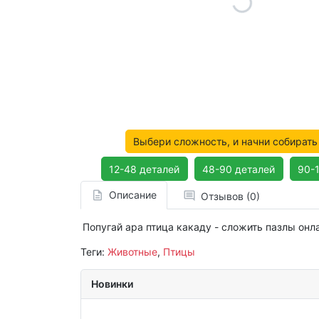
Выбери сложность, и начни собирать
12-48 деталей
48-90 деталей
90-
Описание
Отзывов (0)
Попугай ара птица какаду - сложить пазлы онл
Теги:
Животные
,
Птицы
Новинки