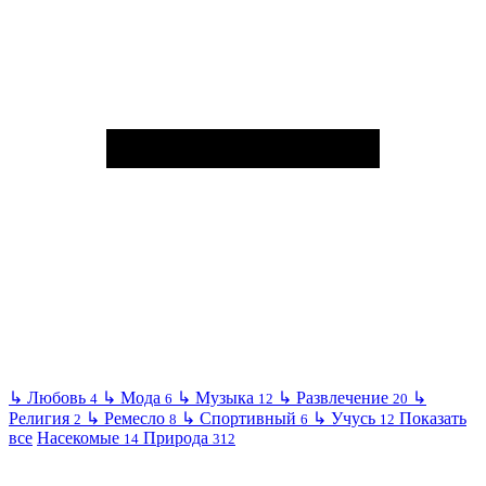
↳
Любовь
↳
Мода
↳
Музыка
↳
Развлечение
↳
4
6
12
20
Религия
↳
Ремесло
↳
Спортивный
↳
Учусь
Показать
2
8
6
12
все
Насекомые
Природа
14
312