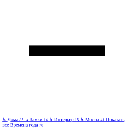
↳
Дома
↳
Замки
↳
Интерьер
↳
Мосты
Показать
85
14
15
41
все
Времена года
70