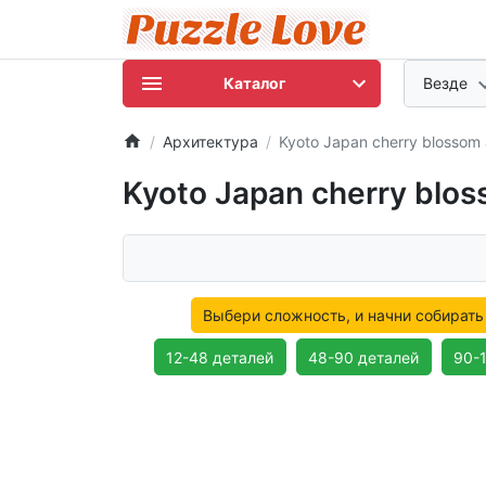
Каталог
Везде
Архитектура
Kyoto Japan cherry blossom
Kyoto Japan cherry blo
Выбери сложность, и начни собирать
12-48 деталей
48-90 деталей
90-