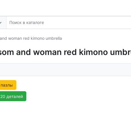
 and woman red kimono umbrella
ssom and woman red kimono umbr
 пазлы
120 деталей