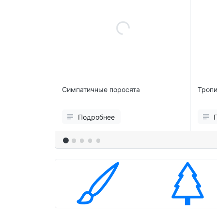
ая
Симпатичные поросята
Тропи
ска
Подробнее