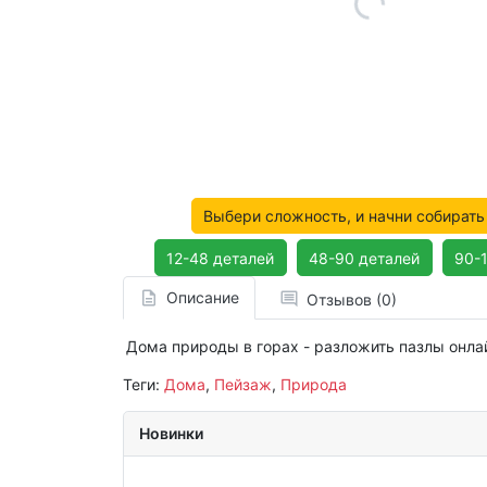
Выбери сложность, и начни собирать
12-48 деталей
48-90 деталей
90-
Описание
Отзывов (0)
Дома природы в горах - разложить пазлы онлай
Теги:
Дома
,
Пейзаж
,
Природа
Новинки