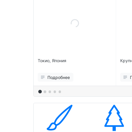
вины
Токио, Япония
Крупн
ь
Подробнее