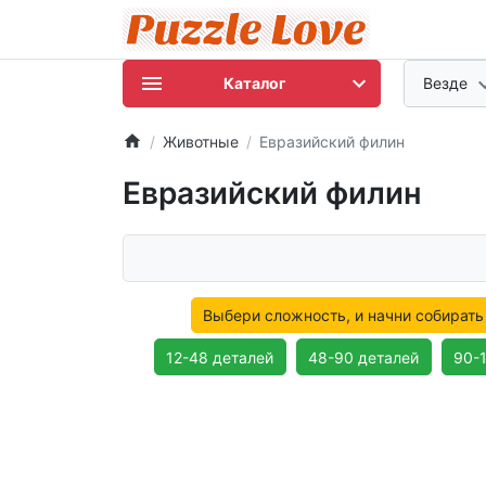
Каталог
Везде
Животные
Евразийский филин
Евразийский филин
Выбери сложность, и начни собирать
12-48 деталей
48-90 деталей
90-